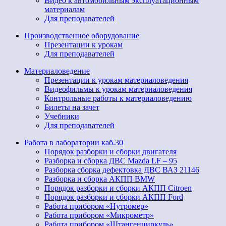
Видео к автомобильным эксплуатационным
материалам
Для преподавателей
Производственное оборудование
Презентации к урокам
Для преподавателей
Материаловедение
Презентации к урокам материаловедения
Видеофильмы к урокам материаловедения
Контрольные работы к материаловедению
Билеты на зачет
Учебники
Для преподавателей
Работа в лаборатории каб.30
Порядок разборки и сборки двигателя
Разборка и сборка ДВС Mazda LF – 95
Разборка сборка дефектовка ДВС ВАЗ 21146
Разборка и сборка АКПП BMW
Порядок разборки и сборки АКПП Citroen
Порядок разборки и сборки АКПП Ford
Работа прибором «Нутромер»
Работа прибором «Микрометр»
Работа прибором «Штангенциркуль»