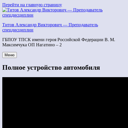
Перейти
Перейти на главную страницу
к
содержимому
Титов Александр Викторович — Преподаватель
спецдисциплин
ГБПОУ ТПСК имени героя Российской Федерации В. М.
Максимчука ОП Нагатино – 2
Меню
Полное устройство автомобиля